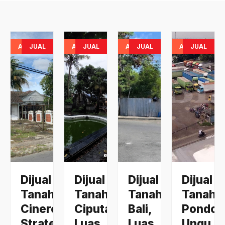
AVAILABLE
JUAL
AVAILABLE
JUAL
AVAILABLE
JUAL
AVAILABLE
JUAL
Dijual
Dijual
Dijual
Dijual
Tanah
Tanah
Tanah
Tanah
Cinere,
Ciputat,
Bali,
Pondok
Strategis,
Luas
Luas
Ungu,