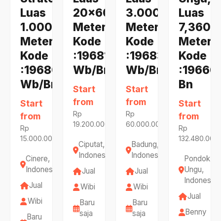
Luas
20x60
3.000
Luas
1.000
Meter,
Meter,
7,360
Meter,
Kode
Kode
Meter,
Kode
:19681
:19683
Kode
:19680
Wb/Br
Wb/Br
:19666
Wb/Br
Bn
Start
Start
from
from
Start
Start
Rp
Rp
from
from
19.200.000.000
60.000.000.000
Rp
Rp
15.000.000.000
132.480.000
Ciputat,
Badung,
Indonesia
Indonesia
Cinere,
Pondok
Indonesia
Ungu,
Jual
Jual
Indonesia
Jual
Wibi
Wibi
Jual
Wibi
Baru
Baru
Benny
saja
saja
Baru