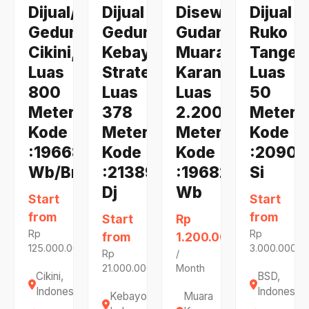
Dijual/Disewa
Dijual
Disewa
Dijual
Gedung
Gedung
Gudang
Ruko
Cikini,
Kebayoran,
Muara
Tanger
Luas
Strategis,
Karang,
Luas
800
Luas
Luas
50
Meter,
378
2.200
Meter,
Kode
Meter,
Meter,
Kode
:19668
Kode
Kode
:20905
Wb/Br
:21389
:19682
Si
Dj
Wb
Start
Start
from
from
Start
Rp
Rp
Rp
from
1.200.000.000
125.000.000.000
3.000.000.0
Rp
/
21.000.000.000
Month
Cikini,
BSD,
Indonesia
Indonesia
Kebayoran,
Muara