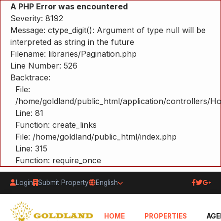
A PHP Error was encountered
Severity: 8192
Message: ctype_digit(): Argument of type null will be
interpreted as string in the future
Filename: libraries/Pagination.php
Line Number: 526
Backtrace:
File:
/home/goldland/public_html/application/controllers/
Line: 81
Function: create_links
File: /home/goldland/public_html/index.php
Line: 315
Function: require_once
Login
Submit Property
English
HOME
PROPERTIES
AGE