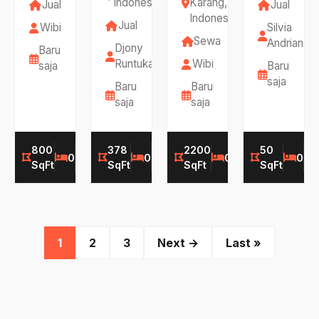
Indonesia
Karang,
Jual
Jual
Indonesia
Jual
Wibi
Silvia
Sewa
Andriana
Djony
Baru
Runtukahu
Wibi
saja
Baru
saja
Baru
Baru
saja
saja
800
378
2200
50
0
0
0
5
0
0
0
SqFt
SqFt
SqFt
SqFt
1
2
3
Next →
Last »