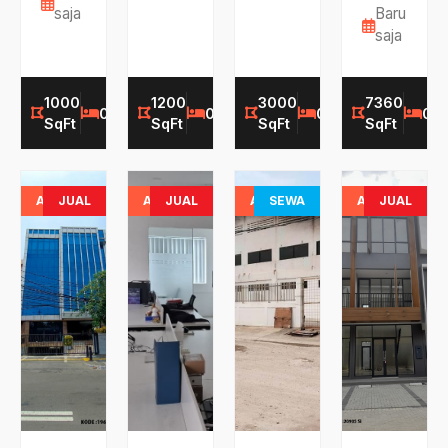
saja
Baru
saja
1000
1200
3000
7360
0
0
0
0
0
0
0
SqFt
SqFt
SqFt
SqFt
AVAILABLE
JUAL
AVAILABLE
JUAL
AVAILABLE
SEWA
AVAILABLE
JUAL