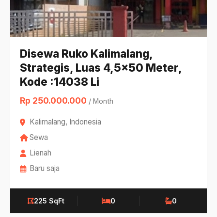
Disewa Ruko Kalimalang,
Strategis, Luas 4,5x50 Meter,
Kode :14038 Li
Rp 250.000.000
/ Month
Kalimalang, Indonesia
Sewa
Lienah
Baru saja
225 SqFt
0
0