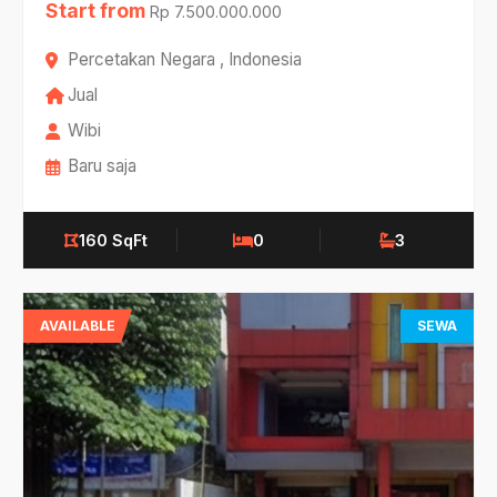
Start from
Rp 7.500.000.000
Percetakan Negara , Indonesia
Jual
Wibi
Baru saja
160 SqFt
0
3
AVAILABLE
SEWA