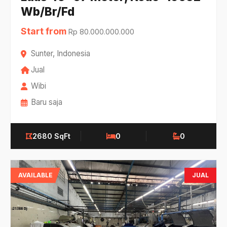
Wb/Br/Fd
Start from
Rp 80.000.000.000
Sunter, Indonesia
Jual
Wibi
Baru saja
2680 SqFt
0
0
AVAILABLE
JUAL