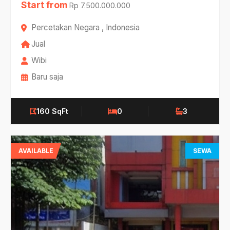
Start from
Rp 7.500.000.000
Percetakan Negara , Indonesia
Jual
Wibi
Baru saja
160 SqFt
0
3
AVAILABLE
SEWA