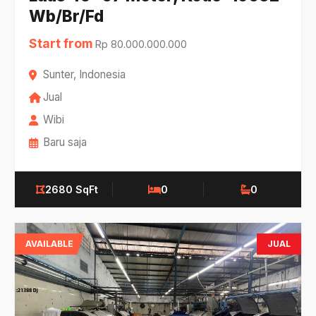
Wb/Br/Fd
Start from
Rp 80.000.000.000
Sunter, Indonesia
Jual
Wibi
Baru saja
2680 SqFt
0
0
AVAILABLE
JUAL