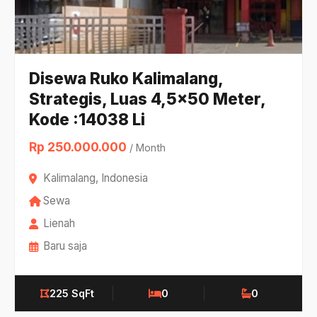
Disewa Ruko Kalimalang,
Strategis, Luas 4,5x50 Meter,
Kode :14038 Li
Rp 250.000.000
/ Month
Kalimalang, Indonesia
Sewa
Lienah
Baru saja
225 SqFt
0
0